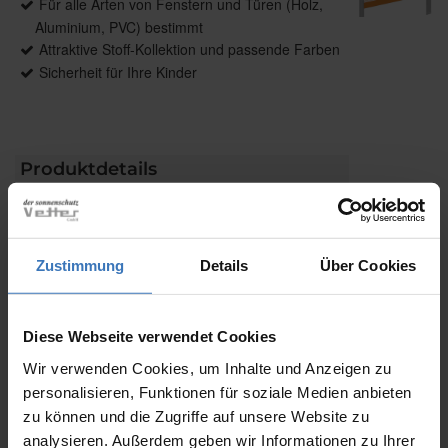
Für alle Arten von Fenstern und Türen (Holz,
Aluminium, PVC) bestimmt
Attraktive Stoff-Kollektion und passende Farben
Sicherheit für Ihre Kinder
Produktdetails
max. Breite: 2600 mm
max. Höhe: 3000 mm
max. Fläche: 7,5 m²
Zustimmung
Details
Über Cookies
Bedienung: Kette, Elektroantrieb
Führung: Optional, seitlich mit Stahlseil
Anwendungsbereiche: Für Fenster, Türen,
Diese Webseite verwendet Cookies
Bildschirmarbeitsplätze
Wir verwenden Cookies, um Inhalte und Anzeigen zu
Montage: An Wand und Decken sowie über
personalisieren, Funktionen für soziale Medien anbieten
Klemmträger
zu können und die Zugriffe auf unsere Website zu
analysieren. Außerdem geben wir Informationen zu Ihrer