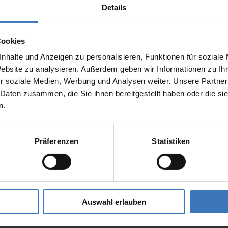
Genießen Sie das Leben auf Ihrer Terrasse im Freien
windstabile Lösung. Entdecken Sie ein völlig neues
Details
– und zwar unabhängig vom Wetter. Die Pergola-
Lebensgefühl und freuen Sie sich über die elegante
Markise Perea P60 ist Ihre regenfeste und
Cookies
nhalte und Anzeigen zu personalisieren, Funktionen für soziale
Website zu analysieren. Außerdem geben wir Informationen zu I
Brillante Extras
r soziale Medien, Werbung und Analysen weiter. Unsere Partner
 Daten zusammen, die Sie ihnen bereitgestellt haben oder die s
Integrierte Beleuchtung in den Führungsschienen
n.
LED-Stripe Lichtschiene über Clip-Halter an der Blend
GranTex mit easyZIP-Führung zur senkrechten Verschatt
Vorbau-Markisen mit easyZIP-Führung zur senkrechten
Präferenzen
Statistiken
PVC-Sichtfenster
Heizstrahler
Spannrahmen
Steckdose
Auswahl erlauben
Weitere Informationen zu Ausstattungsextras Perea Pe