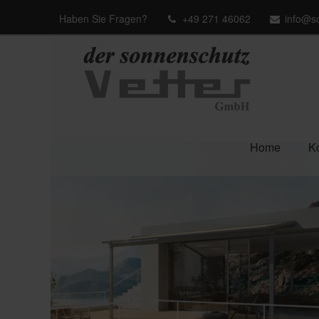
Haben Sie Fragen?
+49 271 46062
info@so
Home
Ko