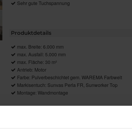
Sehr gute Tuchspannung
Produktdetails
max. Breite: 6.000 mm
max. Ausfall: 5.000 mm
max. Fläche: 30 m²
Antrieb: Motor
Farbe: Pulverbeschichtet gem. WAREMA Farbwelt
Markisentuch: Sunvas Perla FR, Sunworker Top
Montage: Wandmontage
Produktbeschreibung