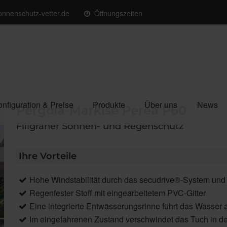
nnenschutz-vetter.de
Öffnungszeiten
nfiguration & Preise
Produkte
Über uns
News
Pergola-Markise Perea P60
Filigraner Sonnen- und Regenschutz
Ihre Vorteile
Hohe Windstabilität durch das secudrive®-System und d
Regenfester Stoff mit eingearbeitetem PVC-Gitter
Eine integrierte Entwässerungsrinne führt das Wasser 
Im eingefahrenen Zustand verschwindet das Tuch in d