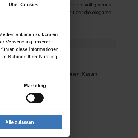
Über Cookies
Gestaltung.
 Medien anbieten zu können
hrer Verwendung unserer
 führen diese Informationen
ie im Rahmen Ihrer Nutzung
e
ung für große Breiten und filigranem Kasten
 Verschattung
Marketing
Alle zulassen
rgola-Markisen