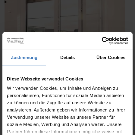
Zustimmung
Details
Über Cookies
Diese Webseite verwendet Cookies
Wir verwenden Cookies, um Inhalte und Anzeigen zu
personalisieren, Funktionen für soziale Medien anbieten
NEU: Integrierte Absturzsicherung VisioNeo
zu können und die Zugriffe auf unsere Website zu
Veröffentlicht
5. Februar 2018
analysieren. Außerdem geben wir Informationen zu Ihrer
am
Bodentiefe Fenster sind mittlerweile fester Bestandteil moderner
Verwendung unserer Website an unsere Partner für
Architektur. Umso wichtiger wird der Einsatz einer wirksamen
soziale Medien, Werbung und Analysen weiter. Unsere
Absturzsicherung für Fenster. Die neue integrierte
Partner führen diese Informationen möglicherweise mit
Absturzsicherung VisioNeo besteht aus einer fest integrierten