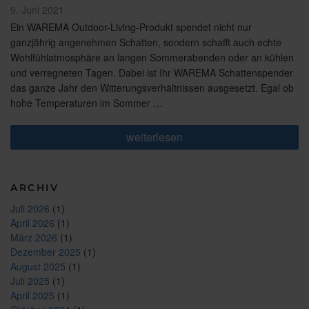
Veröffentlicht
9. Juni 2021
am
Ein WAREMA Outdoor-Living-Produkt spendet nicht nur
ganzjährig angenehmen Schatten, sondern schafft auch echte
Wohlfühlatmosphäre an langen Sommerabenden oder an kühlen
und verregneten Tagen. Dabei ist Ihr WAREMA Schattenspender
das ganze Jahr den Witterungsverhältnissen ausgesetzt. Egal ob
hohe Temperaturen im Sommer …
„5-
weiterlesen
Jahre-
Herstellergarantie
–
So
ARCHIV
gehen
Sie
Juli 2026
(1)
auf
April 2026
(1)
Nummer
sicher“
März 2026
(1)
Dezember 2025
(1)
August 2025
(1)
Juli 2025
(1)
April 2025
(1)