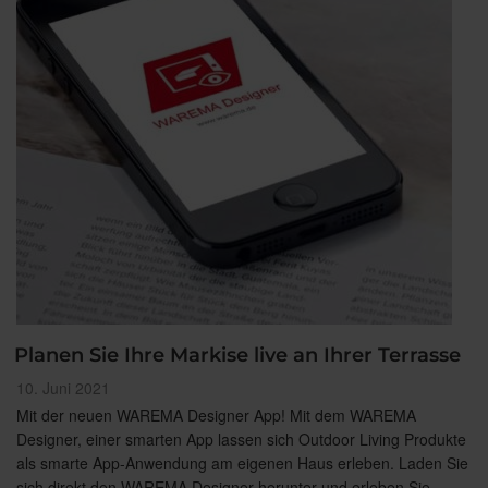
Planen Sie Ihre Markise live an Ihrer Terrasse
Veröffentlicht
10. Juni 2021
am
Mit der neuen WAREMA Designer App! Mit dem WAREMA
Designer, einer smarten App lassen sich Outdoor Living Produkte
als smarte App-Anwendung am eigenen Haus erleben. Laden Sie
sich direkt den WAREMA Designer herunter und erleben Sie