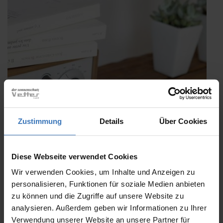
Zustimmung
Details
Über Cookies
Diese Webseite verwendet Cookies
Urlaub Daheim – Lassen Sie sich im WAREMA
Wir verwenden Cookies, um Inhalte und Anzeigen zu
Podcast inspirieren
personalisieren, Funktionen für soziale Medien anbieten
Veröffentlicht
zu können und die Zugriffe auf unsere Website zu
9. Juni 2021
am
analysieren. Außerdem geben wir Informationen zu Ihrer
Das Leben draußen wird als Ausgleich immer wichtiger und
Verwendung unserer Website an unsere Partner für
Garten, Terrasse oder Balkon gewinnen als Freiraum an