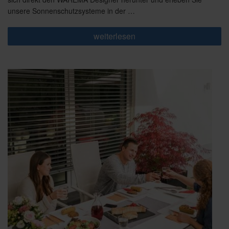
unsere Sonnenschutzsysteme in der …
„Planen
weiterlesen
Sie
Ihre
Markise
live
an
Ihrer
Terrasse“